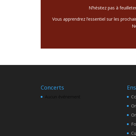
N’hésitez pas à feuillet
Vous apprendrez l’essentiel sur les procha
No
Concerts
En
Aucun événement
Co
Or
Or
Fo
Cu