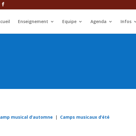
cueil
Enseignement
Equipe
Agenda
Infos
amp musical d’automne
|
Camps musicaux d’été