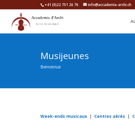
+41 (0)22 751 26 76
info@accademia-archi.ch
Ac
Musijeunes
Bienvenue
Week-ends musicaux
|
Centres aérés
|
C